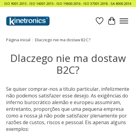
ISO 9001:2015 - ISO 14001:2015 - ISO 19600:2016 - ISO 37001:2018 - SA 8000:2014
Lista de Desejo
Carrinho
Página inicial
/
Dlaczego nie ma dostaw B2C?
Dlaczego nie ma dostaw
B2C?
Se quiser comprar-nos a título particular, infelizmente
não podemos satisfazer esse desejo. As exigências do
inferno burocrático alemão e europeu assumiram,
entretanto, proporções que uma pequena empresa
como a nossa já não pode satisfazer plenamente por
razões de custos, riscos e pessoal. Eis apenas alguns
exemplos: