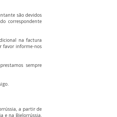
ontante são devidos
 do correspondente
icional na factura
 favor informe-nos
 prestamos sempre
igo.
rrússia, a partir de
a e na Bielorrússia.