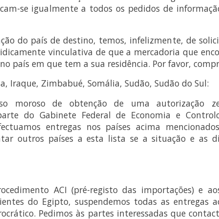
cam-se igualmente a todos os pedidos de informação
ção do país de destino, temos, infelizmente, de solic
ridicamente vinculativa de que a mercadoria que enc
 no país em que tem a sua residência. Por favor, comp
ria, Iraque, Zimbabué, Somália, Sudão, Sudão do Sul:
so moroso de obtenção de uma autorização zer
parte do Gabinete Federal de Economia e Control
fectuamos entregas nos países acima mencionados
ntar outros países a esta lista se a situação e as di
ocedimento ACI (pré-registo das importações) e ao
ientes do Egipto, suspendemos todas as entregas a
rocrático. Pedimos às partes interessadas que cont