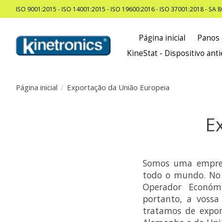
ISO 9001:2015 - ISO 14001:2015 - ISO 19600:2016 - ISO 37001:2018 - SA 
Página inicial
Panos 
KineStat - Dispositivo anti
Página inicial
/
Exportação da União Europeia
E
Somos uma empres
todo o mundo. No 
Operador Económi
portanto, a voss
tratamos de expor