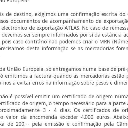
ão Europeia!
s de destino, exigimos uma confirmação escrita do 
ssos documentos de acompanhamento de exportação
 electrónico de exportação ATLAS. No caso de remes
, devemos ser sempre informados por si da estância a
 pois caso contrário não podemos criar o MRN (Núme
recisamos desta informação se as mercadorias forem
.
 da União Europeia, só entregamos numa base de pré
ó emitimos a factura quando as mercadorias estão 
a-nos a evitar erros na informação sobre pesos e dime
não é possível emitir um certificado de origem numa
ertificado de origem, o tempo necessário para a parte 
proximadamente 3 - 4 dias. Os certificados de or
 o valor da encomenda exceder 4.000 euros. Abaix
a de 200,-- pela emissão e confirmação pela Câma