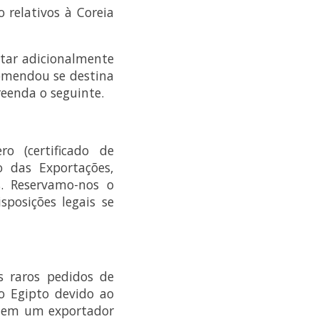
 relativos à Coreia
itar adicionalmente
omendou se destina
reenda o seguinte.
o (certificado de
o das Exportações,
. Reservamo-nos o
sposições legais se
s raros pedidos de
o Egipto devido ao
actem um exportador