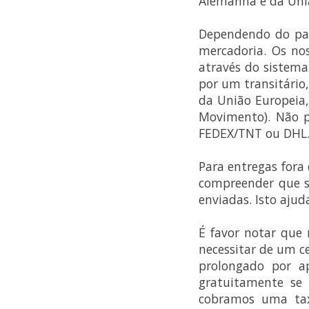
Alemanha e da Uni
Dependendo do paí
mercadoria. Os no
através do sistema
por um transitário
da União Europeia,
Movimento). Não p
FEDEX/TNT ou DHL
Para entregas fora
compreender que s
enviadas. Isto ajud
É favor notar que 
necessitar de um c
prolongado por a
gratuitamente se
cobramos uma tax