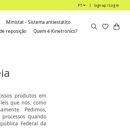
PT
Sign up / Log in
Ministat - Sistema antiestático
de reposição
Quem é Kinetronics?
ia
ossos produtos em
leis que nós, como
samente. Pedimos,
 processos quando
pública Federal da