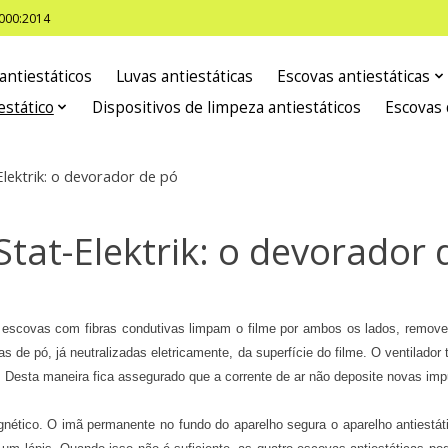
8000:2014
antiestáticos
Luvas antiestáticas
Escovas antiestáticas
estático
Dispositivos de limpeza antiestáticos
Escovas 
Elektrik: o devorador de pó
Stat-Elektrik: o devorador 
 escovas com fibras condutivas limpam o filme por ambos os lados, remove
las de pó, já neutralizadas eletricamente, da superfície do filme. O ventilado
to. Desta maneira fica assegurado que a corrente de ar não deposite novas imp
nético. O imã permanente no fundo do aparelho segura o aparelho antiestát