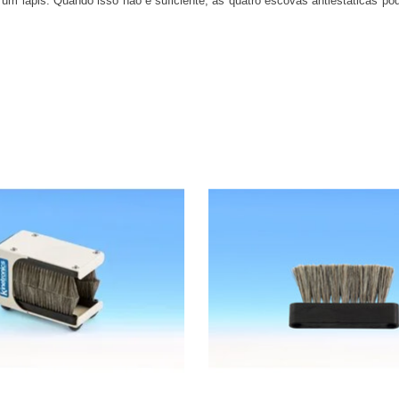
om um lápis. Quando isso não é suficiente, as quatro escovas antiestática