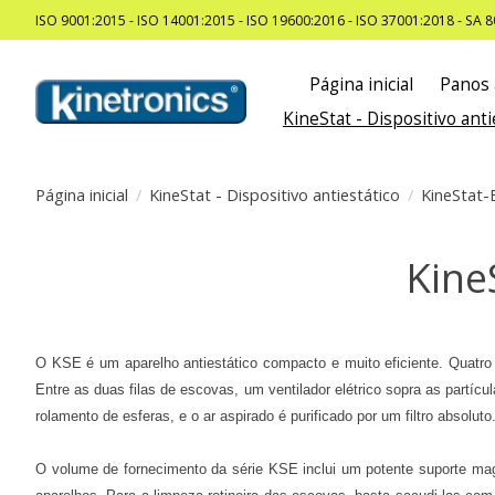
ISO 9001:2015 - ISO 14001:2015 - ISO 19600:2016 - ISO 37001:2018 - SA 
Página inicial
Panos 
KineStat - Dispositivo anti
Página inicial
/
KineStat - Dispositivo antiestático
/
KineStat-
Kine
O KSE é um aparelho antiestático compacto e muito eficiente. Quatro
Entre as duas filas de escovas, um ventilador elétrico sopra as partícu
rolamento de esferas, e o ar aspirado é purificado por um filtro absolu
O volume de fornecimento da série KSE inclui um potente suporte mag