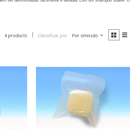
s podem ser desmontadas facilmente e lavadas com um shampoo suave. O
Classificar por
Por omissão
4 products