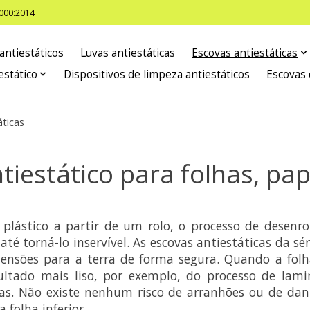
8000:2014
antiestáticos
Luvas antiestáticas
Escovas antiestáticas
estático
Dispositivos de limpeza antiestáticos
Escovas 
áticas
tiestático para folhas, pa
plástico a partir de um rolo, o processo de desenrol
é torná-lo inservível. As escovas antiestáticas da s
 tensões para a terra de forma segura. Quando a folha
ltado mais liso, por exemplo, do processo de lami
s. Não existe nenhum risco de arranhões ou de dani
 folha inferior.