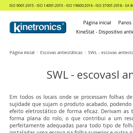
ISO 9001:2015 - ISO 14001:2015 - ISO 19600:2016 - ISO 37001:2018 - SA 
Página inicial
Panos 
KineStat - Dispositivo anti
Página inicial
/
Escovas antiestáticas
/
SWL - escovas antiest
SWL - escovasl an
Em todos os locais onde se processam folhas de 
sujidade que sujam o produto acabado, podendo at
efeito eletrostático de forma eficaz. Derivam as
forma plana do rolo, o que contribui a um resu
perfeitamente adequadas para todo tipo de folha
instaladas uma escova na folha superior e outra na