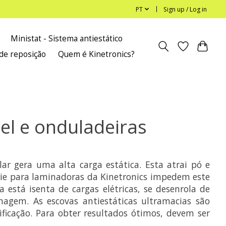
PT
Sign up / Log in
Ministat - Sistema antiestático
de reposição
Quem é Kinetronics?
pel e onduladeiras
ar gera uma alta carga estática. Esta atrai pó e
érie para laminadoras da Kinetronics impedem este
 está isenta de cargas elétricas, se desenrola de
nagem. As escovas antiestáticas ultramacias são
ficação. Para obter resultados ótimos, devem ser