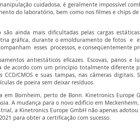
manipulação cuidadosa, é geralmente impossível comba
pamento do laboratório, bem como nos filmes e chips d
 são ainda mais dificultadas pelas cargas estática
tria gráfica, durante o emolduramento de fotos e e
 acompanham esses processos, e conseqüentemente pr
mentos antiestáticos eficazes. Escovas, panos e
 de acordo com um princípio totalmente diferente p
ores CCD/CMOS e suas tampas, nas câmeras digitais
ículas de poeira sem deixar resíduos.
a em Bornheim, perto de Bonn. Kinetronics Europe 
Ásia. A mudança para o novo edifício em Meckenheim,
ustrial, a Kinetronics Europe GmbH não apenas adoto
021 para obter a certificação com sucesso.