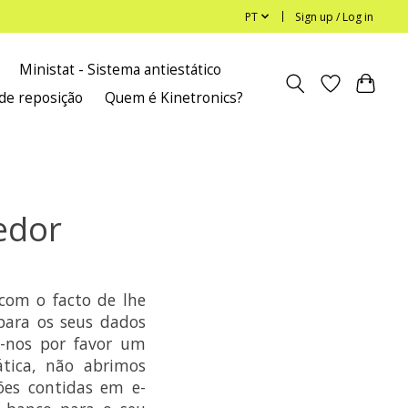
PT
Sign up / Log in
Ministat - Sistema antiestático
de reposição
Quem é Kinetronics?
edor
com o facto de lhe
para os seus dados
e-nos por favor um
ática, não abrimos
ões contidas em e-