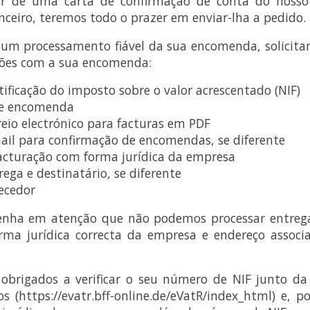
tar de uma carta de confirmação de conta do noss
ceiro, teremos todo o prazer em enviar-lha a pedido.
 um processamento fiável da sua encomenda, solicit
ções com a sua encomenda:
ificação do imposto sobre o valor acrescentado (NIF)
de encomenda
eio electrónico para facturas em PDF
ail para confirmação de encomendas, se diferente
acturação com forma jurídica da empresa
ega e destinatário, se diferente
ecedor
enha em atenção que não podemos processar entreg
rma jurídica correcta da empresa e endereço assoc
obrigados a verificar o seu número de NIF junto da 
s (https://evatr.bff-online.de/eVatR/index_html) e, p