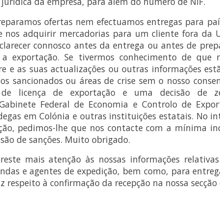
 jurídica da empresa, para além do número de NIF.
reparamos ofertas nem efectuamos entregas para país
e nos adquirir mercadorias para um cliente fora da 
sclarecer connosco antes da entrega ou antes de prep
a exportação. Se tivermos conhecimento de que m
re e as suas actualizações ou outras informações est
os sancionados ou áreas de crise sem o nosso conse
e licença de exportação e uma decisão de ze
abinete Federal de Economia e Controlo de Expor
ndegas em Colónia e outras instituições estatais. No i
ação, pedimos-lhe que nos contacte com a mínima inc
asão de sanções. Muito obrigado.
reste mais atenção às nossas informações relativas 
endas e agentes de expedição, bem como, para entreg
z respeito à confirmação da recepção na nossa secção 