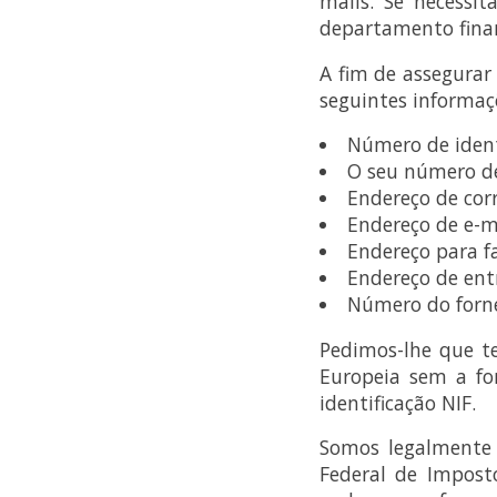
mails. Se necessi
departamento finan
A fim de assegurar
seguintes informa
Número de ident
O seu número 
Endereço de corr
Endereço de e-m
Endereço para f
Endereço de entr
Número do forn
Pedimos-lhe que t
Europeia sem a fo
identificação NIF.
Somos legalmente 
Federal de Imposto