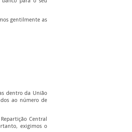
o banco para o seu
amos gentilmente as
as dentro da União
iados ao número de
Repartição Central
ortanto, exigimos o