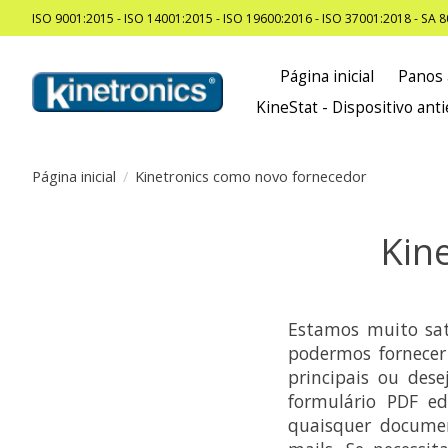
ISO 9001:2015 - ISO 14001:2015 - ISO 19600:2016 - ISO 37001:2018 - SA 
Página inicial
Panos 
KineStat - Dispositivo anti
Página inicial
/
Kinetronics como novo fornecedor
Kin
Estamos muito sat
podermos fornecer
principais ou des
formulário PDF ed
quaisquer documen