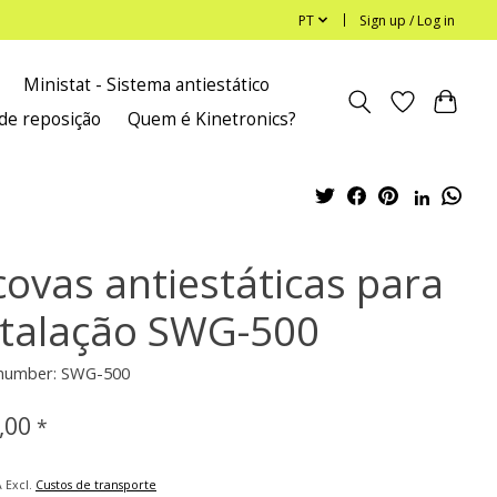
PT
Sign up / Log in
Ministat - Sistema antiestático
de reposição
Quem é Kinetronics?
covas antiestáticas para
stalação SWG-500
e number: SWG-500
,00
*
A Excl.
Custos de transporte