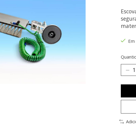
Escova
segur
mater
Em 
Quanti
Adic