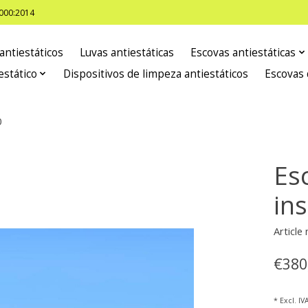
8000:2014
antiestáticos
Luvas antiestáticas
Escovas antiestáticas
estático
Dispositivos de limpeza antiestáticos
Escovas 
0
Es
in
Articl
€380
* Excl. IV