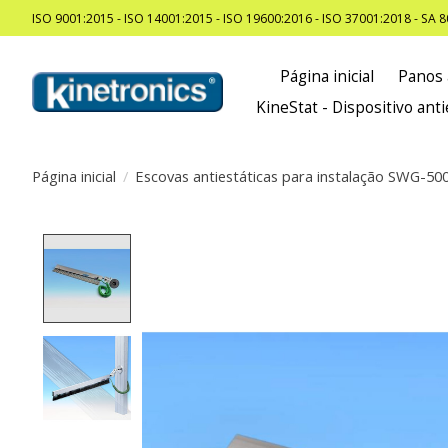
ISO 9001:2015 - ISO 14001:2015 - ISO 19600:2016 - ISO 37001:2018 - SA 
Página inicial
Panos 
KineStat - Dispositivo anti
Página inicial
/
Escovas antiestáticas para instalação SWG-50
Product image slideshow Items