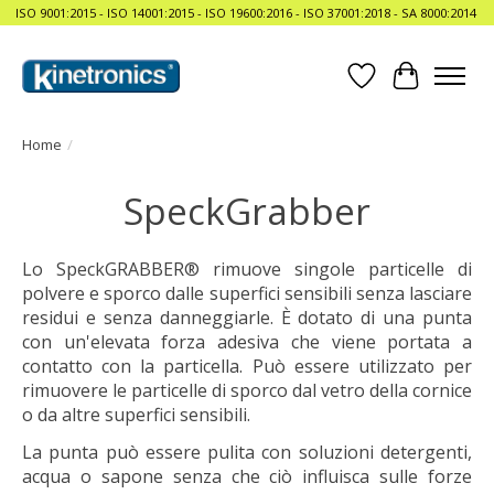
ISO 9001:2015 - ISO 14001:2015 - ISO 19600:2016 - ISO 37001:2018 - SA 8000:2014
Lista dei desider
Carrello
Home
/
SpeckGrabber
Lo SpeckGRABBER® rimuove singole particelle di
polvere e sporco dalle superfici sensibili senza lasciare
residui e senza danneggiarle. È dotato di una punta
con un'elevata forza adesiva che viene portata a
contatto con la particella. Può essere utilizzato per
rimuovere le particelle di sporco dal vetro della cornice
o da altre superfici sensibili.
La punta può essere pulita con soluzioni detergenti,
acqua o sapone senza che ciò influisca sulle forze