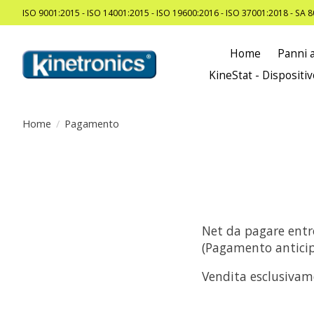
ISO 9001:2015 - ISO 14001:2015 - ISO 19600:2016 - ISO 37001:2018 - SA 
Home
Panni a
KineStat - Dispositiv
Home
/
Pagamento
Net da pagare entr
(Pagamento anticip
Vendita esclusivame