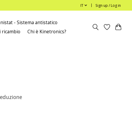
IT
Sign up / Log in
nistat - Sistema antistatico
i ricambio
Chi è Kinetronics?
deduzione