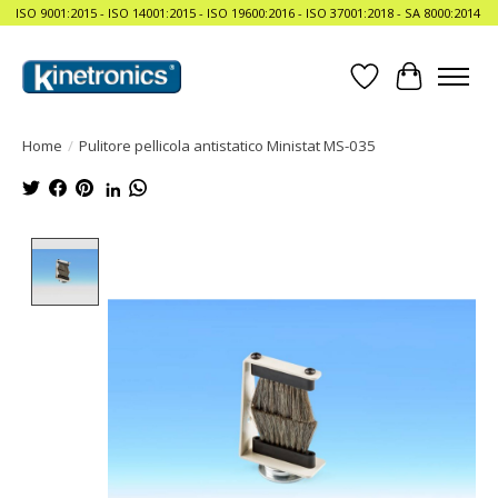
ISO 9001:2015 - ISO 14001:2015 - ISO 19600:2016 - ISO 37001:2018 - SA 8000:2014
Lista dei desider
Carrello
Home
/
Pulitore pellicola antistatico Ministat MS-035
Product image slideshow Items