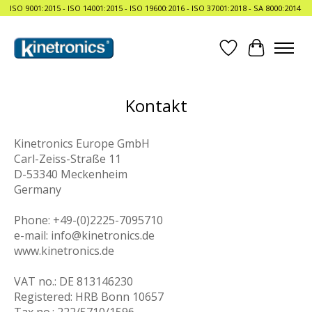
ISO 9001:2015 - ISO 14001:2015 - ISO 19600:2016 - ISO 37001:2018 - SA 8000:2014
Wunschzettel
Ihr Waren
Kontakt
Kinetronics Europe GmbH
Carl-Zeiss-Straße 11
D-53340 Meckenheim
Germany
Phone: +49-(0)2225-7095710
e-mail:
info@kinetronics.de
www.kinetronics.de
VAT no.: DE 813146230
Registered: HRB Bonn 10657