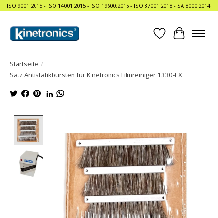
ISO 9001:2015 - ISO 14001:2015 - ISO 19600:2016 - ISO 37001:2018 - SA 8000:2014
Wunschzettel
Ihr Waren
Startseite
/
Satz Antistatikbürsten für Kinetronics Filmreiniger 1330-EX
Product image slideshow Items