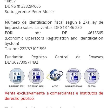
10657
DUNS ® 333294606
Socio gerente: Peter Müller
Número de identificación fiscal según § 27a ley de
impuesto sobre las ventas: DE 813 146 230
EORI no.:
DE 4615565
(
E
conomic
O
perators
R
egistration and
I
dentification
System)
Tax no.:
222/5710/1596
Fundación Registro Central de Envases
DE1362730571492
Venta exclusivamente a comerciantes e institutos de
derecho público.