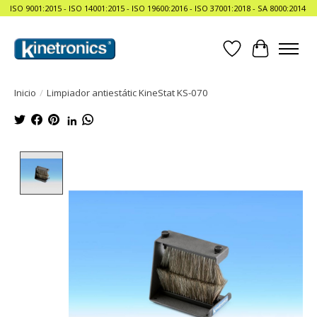
ISO 9001:2015 - ISO 14001:2015 - ISO 19600:2016 - ISO 37001:2018 - SA 8000:2014
Lista de deseos
Cesta
Inicio
/
Limpiador antiestátic KineStat KS-070
Product image slideshow Items