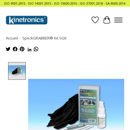
ISO 9001:2015 - ISO 14001:2015 - ISO 19600:2016 - ISO 37001:2018 - SA 8000:2014
Liste de souhait
Panier
Accueil
/
SpeckGRABBER® Kit SGK
Product image slideshow Items