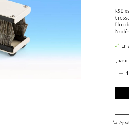
KSE e
brosse
film d
l'indé
En 
Quantit
Ajou