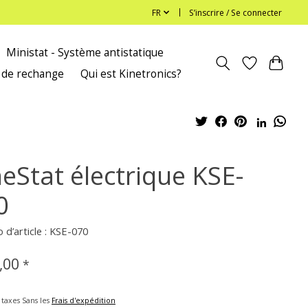
FR
S’inscrire / Se connecter
Ministat - Système antistatique
 de rechange
Qui est Kinetronics?
neStat électrique KSE-
0
d’article : KSE-070
,00
*
 taxes Sans les
Frais d'expédition