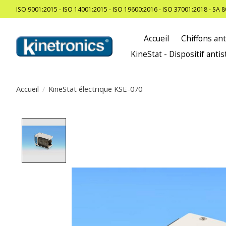
ISO 9001:2015 - ISO 14001:2015 - ISO 19600:2016 - ISO 37001:2018 - SA 
Accueil
Chiffons ant
KineStat - Dispositif antis
Accueil
/
KineStat électrique KSE-070
Product image slideshow Items