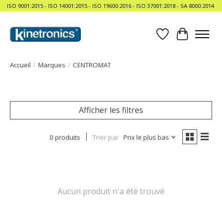
ISO 9001:2015 - ISO 14001:2015 - ISO 19600:2016 - ISO 37001:2018 - SA 8000:2014
Liste de souhait
Panier
Accueil
/
Marques
/
CENTROMAT
Afficher les filtres
0 produits
Trier par
Prix le plus bas
Aucun produit n'a été trouvé